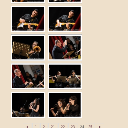
◄
1
2
21
22
23
24
25
►