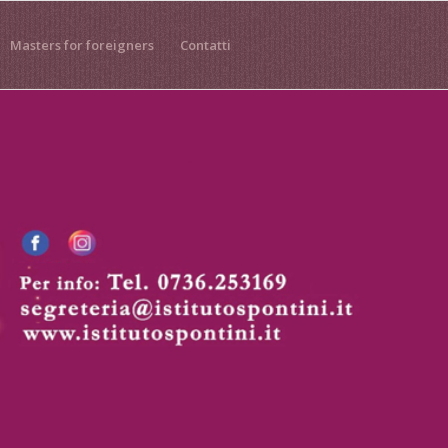
Masters for foreigners
Contatti