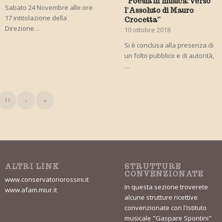
“Poesia in musica: verso
Sabato 24 Novembre alle ore
l’Assoluto di Mauro
17 intitolazione della
Crocetta”
Direzione…
10 ottobre 2018
Si è conclusa alla presenza di
un folto pubblico e di autorità,
…
11
›
»
ALTRI LINK
STRUTTURE
CONVENZIONATE
www.conservatoriorossini.it
In questa sezione troverete
www.afam.miur.it
alcune strutture ricettive
convenzionate con l'Istituto
musicale "Gaspare Spontini"