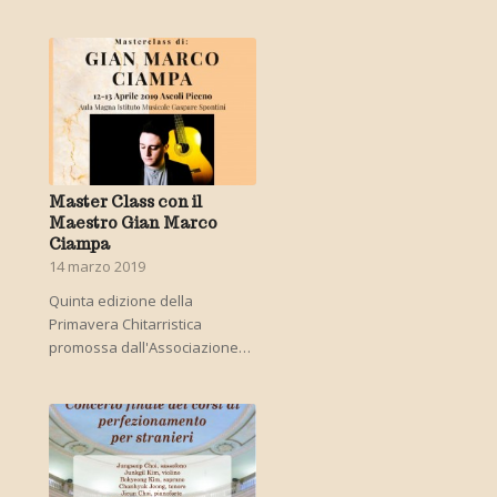
Master Class con il
Maestro Gian Marco
Ciampa
14 marzo 2019
Quinta edizione della
Primavera Chitarristica
promossa dall'Associazione…