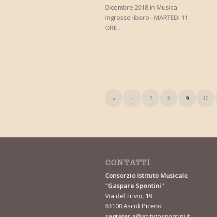
Dicembre 2018 in Musica -
ingresso libero - MARTEDI 11
ORE…
«
‹
7
8
9
10
CONTATTI
Consorzio Istituto Musicale
"Gaspare Spontini"
Via del Trivio, 19
63100 Ascoli Piceno
segreteria@istitutospontini.it