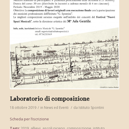
Laboratorio di composizione
18 ottobre 2019
/
in
News ed Eventi
/
da
Istituto Spontini
Scheda per l’iscrizione
Tags:
2019
,
allievi
,
ascoli piceno
,
composizione
,
istituto