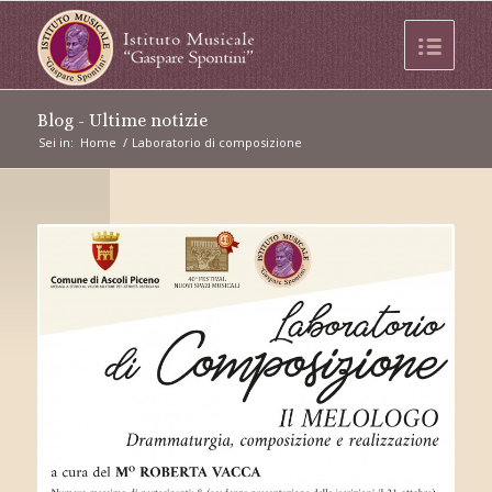
Blog - Ultime notizie
Sei in:
Home
/
Laboratorio di composizione