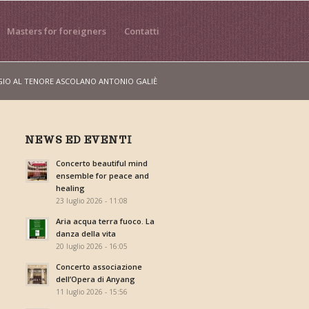
Masters for foreigners
Contatti
IO AL TENORE ASCOLANO ANTONIO GALIÈ
NEWS ED EVENTI
Concerto beautiful mind
ensemble for peace and
healing
23 luglio 2026 - 11:08
Aria acqua terra fuoco. La
danza della vita
20 luglio 2026 - 16:05
Concerto associazione
dell’Opera di Anyang
11 luglio 2026 - 15:56