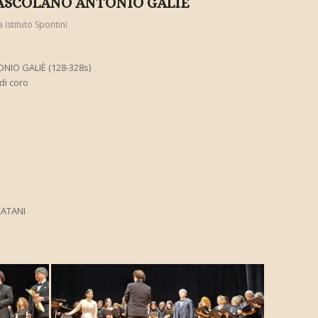
ASCOLANO ANTONIO GALIÈ
a
Istituto Spontini
IO GALIÈ (128-328s)
di coro
CATANI