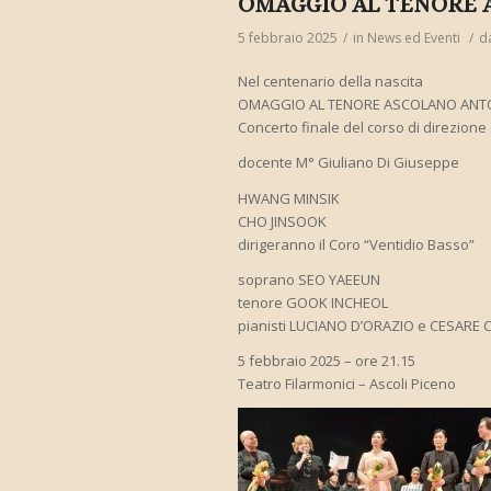
OMAGGIO AL TENORE 
5 febbraio 2025
/
in
News ed Eventi
/
d
Nel centenario della nascita
OMAGGIO AL TENORE ASCOLANO ANTON
Concerto finale del corso di direzione 
docente M° Giuliano Di Giuseppe
HWANG MINSIK
CHO JINSOOK
dirigeranno il Coro “Ventidio Basso”
soprano SEO YAEEUN
tenore GOOK INCHEOL
pianisti LUCIANO D’ORAZIO e CESARE 
5 febbraio 2025 – ore 21.15
Teatro Filarmonici – Ascoli Piceno