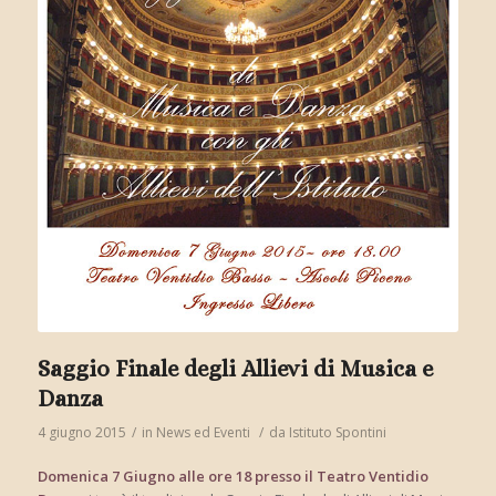
Saggio Finale degli Allievi di Musica e
Danza
4 giugno 2015
/
in
News ed Eventi
/
da
Istituto Spontini
Domenica 7 Giugno alle ore 18 presso il Teatro Ventidio